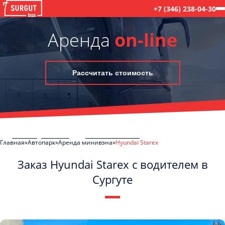
+7 (346) 238-04-30
Аренда
on-line
Рассчитать стоимость
Главная
Автопарк
Аренда минивэна
Hyundai Starex
Заказ Hyundai Starex с водителем в
Сургуте
C
Политикой конфиденциальности
ознакомлен(а), даю согласие на
обработку моих Персональных данных