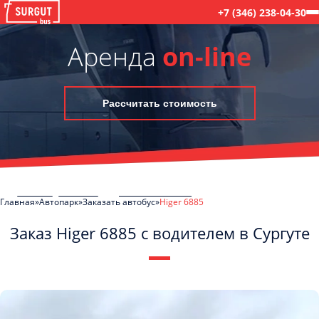
+7 (346) 238-04-30
Аренда
on-line
Рассчитать стоимость
Главная
Автопарк
Заказать автобус
Higer 6885
Заказ Higer 6885 с водителем в Сургуте
C
Политикой конфиденциальности
ознакомлен(а), даю согласие на
обработку моих Персональных данных