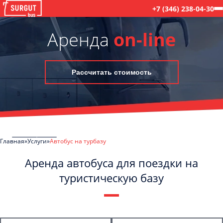
+7 (346) 238-04-30
Аренда
on-line
Рассчитать стоимость
Главная
Услуги
Автобус на турбазу
Аренда автобуса для поездки на
туристическую базу
C
Политикой конфиденциальности
ознакомлен(а), даю согласие на
обработку моих Персональных данных